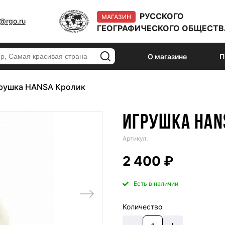
РУССКОГО
МАГАЗИН
@rgo.ru
ГЕОГРАФИЧЕСКОГО ОБЩЕСТВ
О магазине
П
рушка HANSA Кролик
ИГРУШКА HAN
Артикул:
2 400 ₽
Есть в наличии
Количество
–