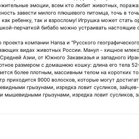
жительные эмоции, всем кто любит животных, поража
ность завести милого плюшевого питомца, точь в точь
 как ребенку, так и взрослому! Игрушка может стать 
ушкой-перчаткой бибабо можно устраивать настоящие 
 проекта компании Hansa и "Русского географическог
езающих видах животных России. Манул - хищное млек
Средней Азии, от Южного Закавказья и западного Иран
отное размером с домашнюю кошку: длина его тела 52
ается более плотным, массивным телом на коротких то
р приходится 9000 волосков, которые могут достигат
видными грызунами, изредка ловит сусликов, зайцев-т
 мышевидными грызунами, изредка ловит сусликов, за