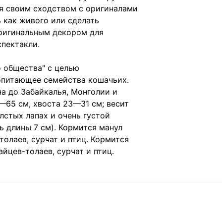
я своим сходством с оригиналами
 как живого или сделать
оригинальным декором для
спектакли.
о общества" с целью
опитающее семейства кошачьих.
а до Забайкалья, Монголии и
—65 см, хвоста 23—31 см; весит
лстых лапах и очень густой
ь длины 7 см). Кормится манул
олаев, сурчат и птиц. Кормится
йцев-толаев, сурчат и птиц.