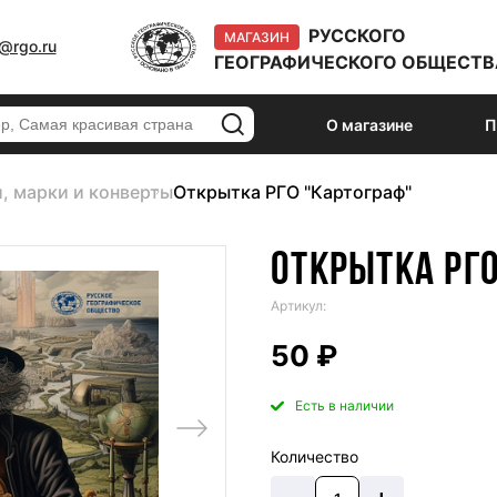
РУССКОГО
МАГАЗИН
@rgo.ru
ГЕОГРАФИЧЕСКОГО ОБЩЕСТВ
О магазине
П
, марки и конверты
Открытка РГО "Картограф"
ОТКРЫТКА РГ
Артикул:
50 ₽
Есть в наличии
Количество
–