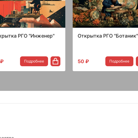
крытка РГО "Инженер"
Открытка РГО "Ботаник"
 ₽
50 ₽
Подробнее
Подробнее
щества