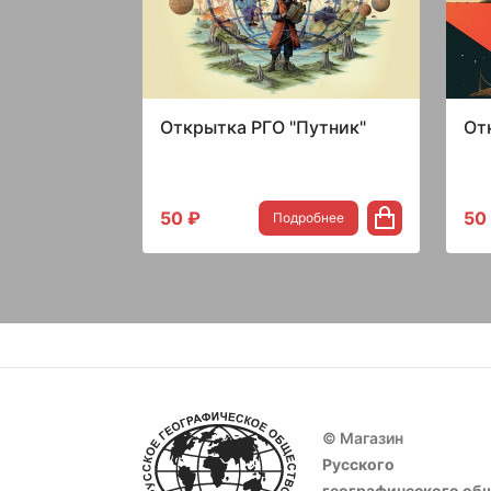
Открытка РГО "Путник"
От
50 ₽
50
Подробнее
© Магазин
Русского
географического об