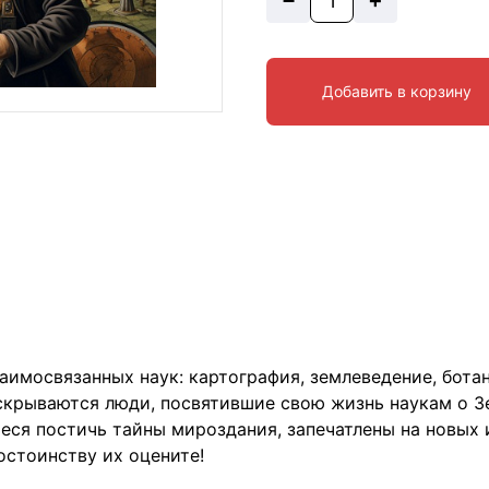
+
Добавить в корзину
имосвязанных наук: картография, землеведение, ботани
 скрываются люди, посвятившие свою жизнь наукам о З
иеся постичь тайны мироздания, запечатлены на новых
остоинству их оцените!