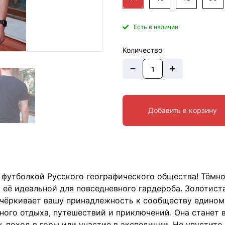
Есть в наличии
Количество
–
+
Добавить в корзину
 футболкой Русского географического общества! Тёмно
я её идеальной для повседневного гардероба. Золотис
одчёркивает вашу принадлежность к сообществу едино
ного отдыха, путешествий и приключений. Она станет
ду, поход в горы или участие в экспедиции. Не упусти