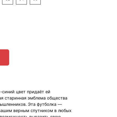
-синий цвет придаёт ей
тая старинная эмблема общества
мышленников. Эта футболка —
 вашим верным спутником в любых
те возможность выразить свою