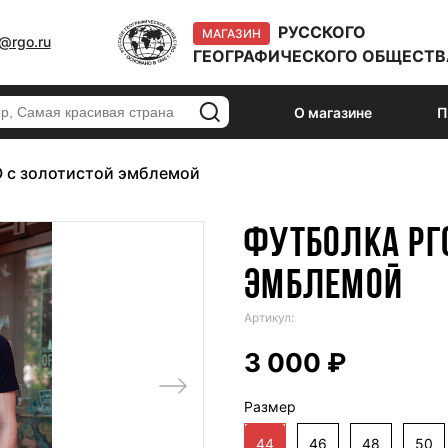
РУССКОГО
МАГАЗИН
@rgo.ru
ГЕОГРАФИЧЕСКОГО ОБЩЕСТВ
О магазине
П
 с золотистой эмблемой
ФУТБОЛКА РГ
ЭМБЛЕМОЙ
Артикул:
3 000 ₽
Размер
44
46
48
50