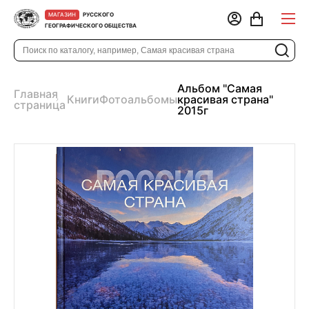
РУССКОГО
МАГАЗИН
ГЕОГРАФИЧЕСКОГО ОБЩЕСТВА
Альбом "Самая
Главная
Книги
Фотоальбомы
красивая страна"
страница
2015г