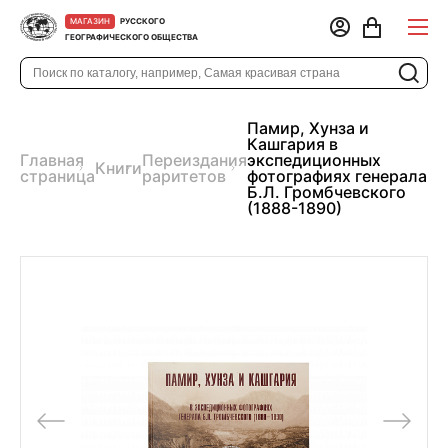
РУССКОГО
МАГАЗИН
ГЕОГРАФИЧЕСКОГО ОБЩЕСТВА
Памир, Хунза и
Кашгария в
Главная
Переиздания
экспедиционных
Книги
страница
раритетов
фотографиях генерала
Б.Л. Громбчевского
(1888-1890)