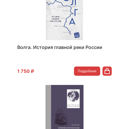
Волга. История главной реки России
1 750 ₽
Подробнее