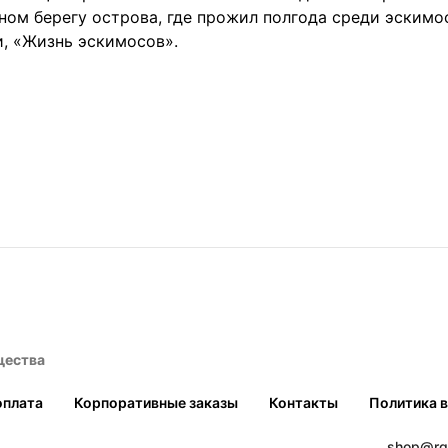
дном берегу острова, где прожил полгода среди эскимо
и, «Жизнь эскимосов».
щества
оплата
Корпоративные заказы
Контакты
Политика 
shop@rg