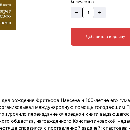
Количество
–
+
Добавить в корзину
о дня рождения Фритьофа Нансена и 100-летие его гум
 организовывал международную помощь голодающим П
 приурочило переиздание очередной книги выдающегос
кого общества, награжденного Константиновской медал
блестяще справился с поставленной задачей: стартовав